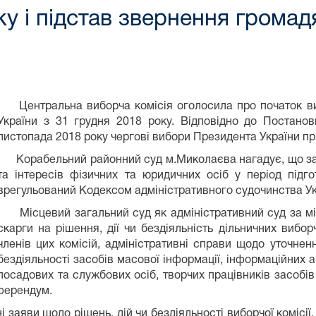
 і підстав звернення громадя
Центральна виборча комісія оголосила про початок виб
України з 31 грудня 2018 року. Відповідно до Постано
листопада 2018 року чергові вибори Президента України пр
Корабельний районний суд м.Миколаєва нагадує, що зах
та інтересів фізичних та юридичних осіб у період підг
врегульований Кодексом адміністративного судочинства Ук
Місцевий загальний суд як адміністративний суд за міс
скарги на рішення, дії чи бездіяльність дільничних вибор
членів цих комісій, адміністративні справи щодо уточнен
бездіяльності засобів масової інформації, інформаційних аг
посадових та службових осіб, творчих працівників засобів
ферендум.
заяви щодо рішень, дій чи бездіяльності виборчої комісії, 