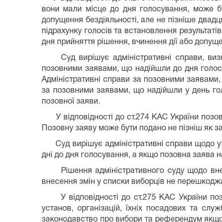
вони мали місце до дня голосування, може бу
допущення бездіяльності, але не пізніше двадц
підрахунку голосів та встановлення результатів
дня прийняття рішення, вчинення дії або допуще
Суд вирішує адміністративні справи, визнач
позовними заявами, що надійшли до дня голосу
Адміністративні справи за позовними заявами,
за позовними заявами, що надійшли у день го
позовної заяви.
У відповідності до ст.274 КАС України позовн
Позовну заяву може бути подано не пізніш як за
Суд вирішує адміністративні справи щодо уточ
дні до дня голосування, а якщо позовна заява н
Рішення адміністративного суду щодо внесе
внесення змін у списки виборців не перешкодж
У відповідності до ст.275 КАС України позов
установ, організацій, їхніх посадових та слу
законодавство про вибори та референдум якщо 