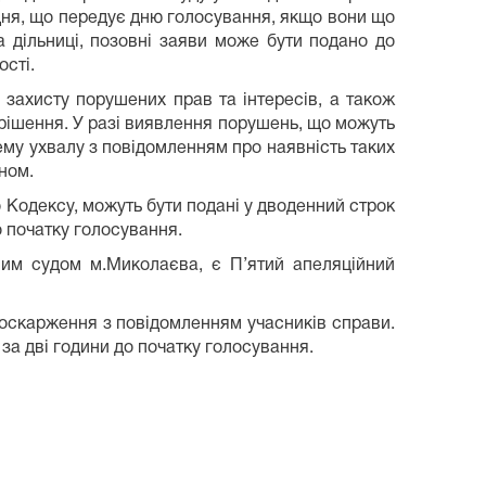
 дня, що передує дню голосування, якщо вони що
а дільниці, позовні заяви може бути подано до
ості.
ахисту порушених прав та інтересів, а також
 рішення. У разі виявлення порушень, що можуть
ему ухвалу з повідомленням про наявність таких
оном.
 Кодексу, можуть бути подані у дводенний строк
о початку голосування.
им судом м.Миколаєва, є П’ятий апеляційний
 оскарження з повідомленням учасників справи.
за дві години до початку голосування.