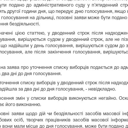
ти подано до адміністративного суду у п’ятиденний стро
ять другої години дня, що передує дню голосування, якщо 
 голосування на дільниці, позовні заяви може бути подано
ння бездіяльності.
ені цією статтею, у дводенний строк після надходженн
вання, вирішуються судом у дводенний строк, але не пізн
 що надійшли у день голосування, вирішуються судом до з
лосування, але після закінчення голосування, вирішують
а заява про уточнення списку виборців подається до адмі
 два дні до дня голосування.
нення списку виборців у дводенний строк після надходже
адійшла за два дні до дня голосування, - невідкладно.
ння змін у списки виборців виконуються негайно. Оска
ає його виконанню.
ні заяви щодо дій чи бездіяльності засобів масової інфо
жбових осіб, творчих працівників засобів масової інфор
вони мали місце до дня голосування, може бути подано до 