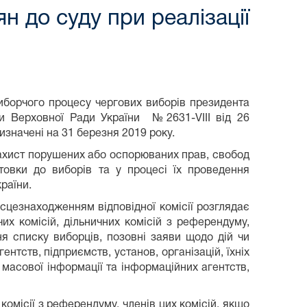
н до суду при реалізації
орчого процесу чергових виборів президента
ви Верховної Ради України №2631-VIII від 26
изначені на 31 березня 2019 року.
ист порушених або оспорюваних прав, свобод
отовки до виборів та у процесі їх проведення
раїни.
цезнаходженням відповідної комісії розглядає
чих комісій, дільничних комісій з референдуму,
ня списку виборців, позовні заяви щодо дій чи
ентств, підприємств, установ, організацій, їхніх
 масової інформації та інформаційних агентств,
комісії з референдуму, членів цих комісій, якщо