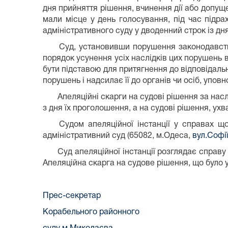
дня прийняття рішення, вчинення дії або допущ
мали місце у день голосування, під час підра
адміністративного суду у дводенний строк із дн
Суд, установивши порушення законодавства п
порядок усунення усіх наслідків цих порушень 
бути підставою для притягнення до відповідаль
порушень і надсилає її до органів чи осіб, упов
Апеляційні скарги на судові рішення за насл
з дня їх проголошення, а на судові рішення, ухв
Судом апеляційної інстанції у справах щод
адміністративний суд (65082, м.Одеса,
вул.Софі
Суд апеляційної інстанції розглядає справу у
Апеляційна скарга на судове рішення, що було у
Прес-секретар
Корабельного районного