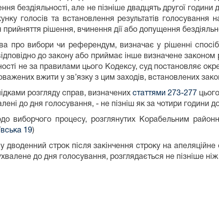
ення бездіяльності, але не пізніше двадцять другої години
хунку голосів та встановлення результатів голосування н
я прийняття рішення, вчинення дії або допущення бездіяльн
ро вибори чи референдум, визначає у рішенні спосіб з
відповідно до закону або приймає інше визначене законом
ності не за правилами цього Кодексу, суд постановляє окр
новажених вжити у зв’язку з цим заходів, встановлених зак
ідками розгляду справ, визначених
статтями 273-277
цього
алені до дня голосування, - не пізніш як за чотири години д
о виборчого процесу, розглянутих Корабельним районн
ївська 19
)
 дводенний строк після закінчення строку на апеляційне
хвалене до дня голосування, розглядається не пізніше ніж 