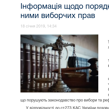
Інформація щодо порядку
ними виборчих прав
18 січня 2019, 14:34
що порушують законодавство про вибори та ре
У відповідності до ст.273 КАС України позовні 